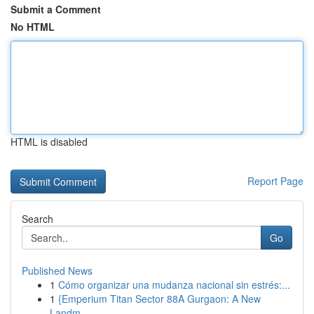
Submit a Comment
No HTML
HTML is disabled
Report Page
Search
Go
Published News
1
Cómo organizar una mudanza nacional sin estrés:...
1
{Emperium Titan Sector 88A Gurgaon: A New
Landm...