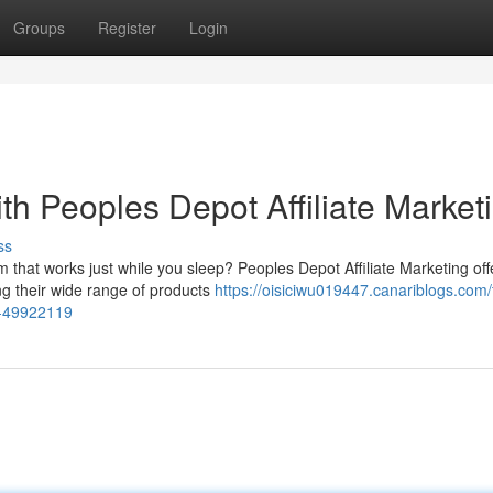
Groups
Register
Login
h Peoples Depot Affiliate Market
ss
m that works just while you sleep? Peoples Depot Affiliate Marketing off
ng their wide range of products
https://oisiciwu019447.canariblogs.com/
g-49922119