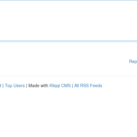
Rep
d
|
Top Users
| Made with
Kliqqi CMS
|
All RSS Feeds