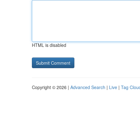
HTML is disabled
Copyright © 2026 |
Advanced Search
|
Live
|
Tag Clou