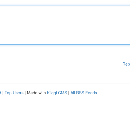
Rep
d
|
Top Users
| Made with
Kliqqi CMS
|
All RSS Feeds