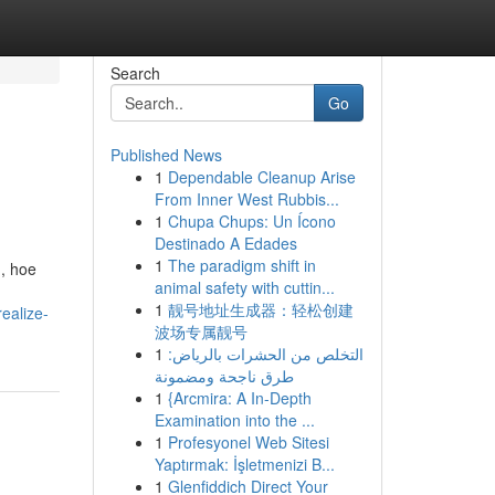
Search
Go
Published News
1
Dependable Cleanup Arise
From Inner West Rubbis...
1
Chupa Chups: Un Ícono
Destinado A Edades
1
The paradigm shift in
n, hoe
animal safety with cuttin...
1
靓号地址生成器：轻松创建
ealize-
波场专属靓号
1
التخلص من الحشرات بالرياض:
طرق ناجحة ومضمونة
1
{Arcmira: A In-Depth
Examination into the ...
1
Profesyonel Web Sitesi
Yaptırmak: İşletmenizi B...
1
Glenfiddich Direct Your