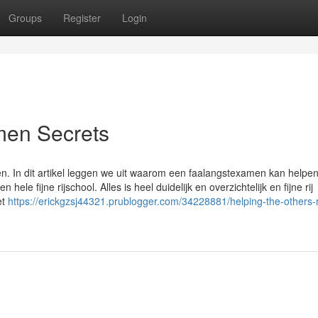
Groups
Register
Login
amen Secrets
n. In dit artikel leggen we uit waarom een faalangstexamen kan helpe
hele fijne rijschool. Alles is heel duidelijk en overzichtelijk en fijne rij
et
https://erickgzsj44321.prublogger.com/34228881/helping-the-others-r