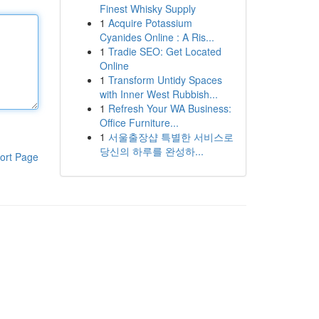
Finest Whisky Supply
1
Acquire Potassium
Cyanides Online : A Ris...
1
Tradie SEO: Get Located
Online
1
Transform Untidy Spaces
with Inner West Rubbish...
1
Refresh Your WA Business:
Office Furniture...
1
서울출장샵 특별한 서비스로
당신의 하루를 완성하...
ort Page