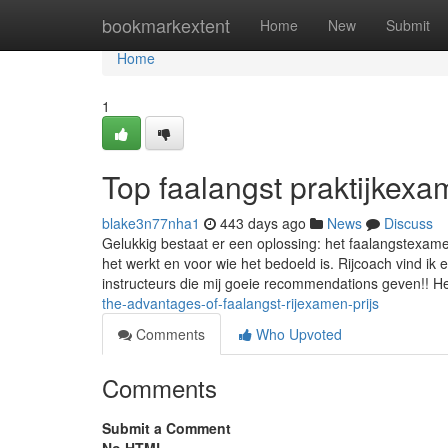
Home
bookmarkextent
Home
New
Submit
Home
1
Top faalangst praktijkex
blake3n77nha1
443 days ago
News
Discuss
Gelukkig bestaat er een oplossing: het faalangstexame
het werkt en voor wie het bedoeld is. Rijcoach vind ik een 
instructeurs die mij goeie recommendations geven!! H
the-advantages-of-faalangst-rijexamen-prijs
Comments
Who Upvoted
Comments
Submit a Comment