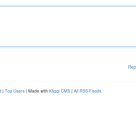
Rep
d
|
Top Users
| Made with
Kliqqi CMS
|
All RSS Feeds