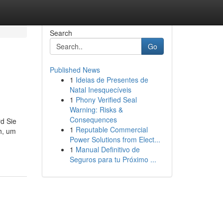
Search
Go
Published News
1
Ideias de Presentes de
Natal Inesquecíveis
1
Phony Verified Seal
Warning: Risks &
Consequences
d Sie
1
Reputable Commercial
h, um
Power Solutions from Elect...
1
Manual Definitivo de
Seguros para tu Próximo ...