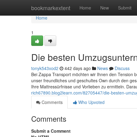
Home
bookmarkextent
Home
New
Submit
Home
1
Die besten Umzugsunte
tonyk543xod2
442 days ago
News
Discuss
Bei Zappa Transport möchten wir Ihnen den Tension b
unser freundliches und geschultes Own durch den ges
Ihre Mattressürfnisse und Vorlieben zu ermitteln. Dar
rich67890.blog2learn.com/82705447/die-besten-umz
Comments
Who Upvoted
Comments
Submit a Comment