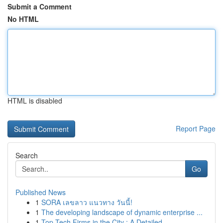
Submit a Comment
No HTML
HTML is disabled
Report Page
Search
Go
Published News
1
SORA เลขลาว แนวทาง วันนี้!
1
The developing landscape of dynamic enterprise ...
1
Top Tech Firms in the City : A Detailed...