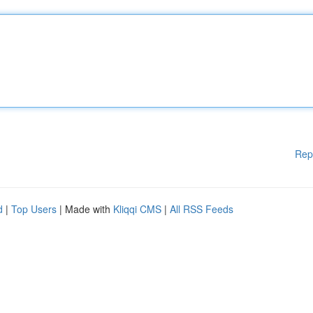
Rep
d
|
Top Users
| Made with
Kliqqi CMS
|
All RSS Feeds