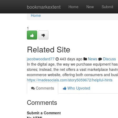
Home
bookmarkextent
Home
New
Submit
Home
1
Related Site
jacobwoodard77
443 days ago
News
Discuss
In the digital age, the way we purchase equipment has 
stores; instead, the net offers a vast marketplace havin
ecommerce website, offering both consumers and bu
https://madesocials.com/story5059672/helpful-hints
Comments
Who Upvoted
Comments
Submit a Comment