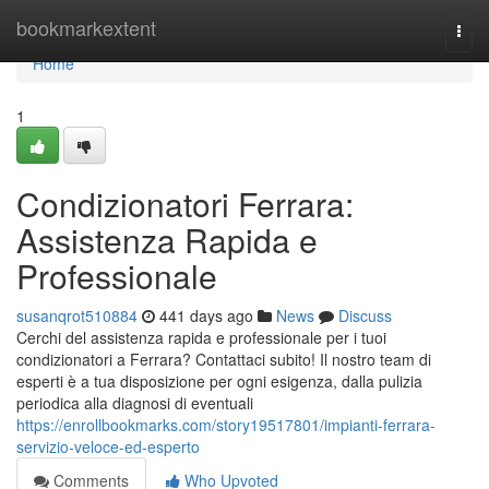
Home
bookmarkextent
Togg
navi
Home
1
Condizionatori Ferrara:
Assistenza Rapida e
Professionale
susanqrot510884
441 days ago
News
Discuss
Cerchi del assistenza rapida e professionale per i tuoi
condizionatori a Ferrara? Contattaci subito! Il nostro team di
esperti è a tua disposizione per ogni esigenza, dalla pulizia
periodica alla diagnosi di eventuali
https://enrollbookmarks.com/story19517801/impianti-ferrara-
servizio-veloce-ed-esperto
Comments
Who Upvoted