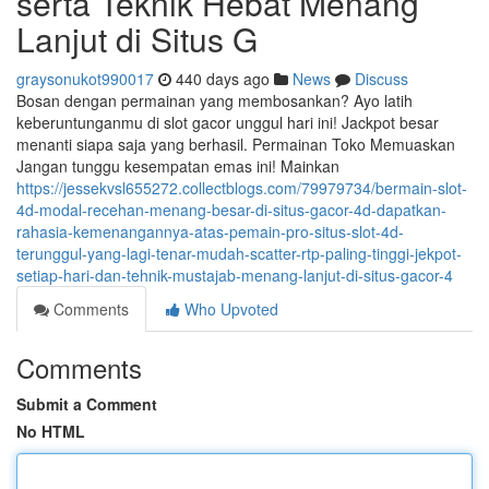
serta Teknik Hebat Menang
Lanjut di Situs G
graysonukot990017
440 days ago
News
Discuss
Bosan dengan permainan yang membosankan? Ayo latih
keberuntunganmu di slot gacor unggul hari ini! Jackpot besar
menanti siapa saja yang berhasil. Permainan Toko Memuaskan
Jangan tunggu kesempatan emas ini! Mainkan
https://jessekvsl655272.collectblogs.com/79979734/bermain-slot-
4d-modal-recehan-menang-besar-di-situs-gacor-4d-dapatkan-
rahasia-kemenangannya-atas-pemain-pro-situs-slot-4d-
terunggul-yang-lagi-tenar-mudah-scatter-rtp-paling-tinggi-jekpot-
setiap-hari-dan-tehnik-mustajab-menang-lanjut-di-situs-gacor-4
Comments
Who Upvoted
Comments
Submit a Comment
No HTML