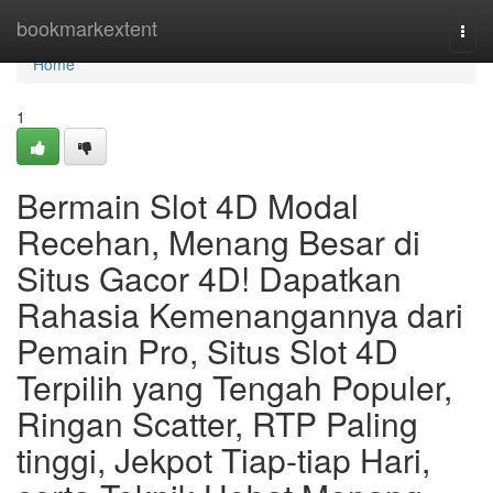
Home
bookmarkextent
Togg
navi
Home
1
Bermain Slot 4D Modal
Recehan, Menang Besar di
Situs Gacor 4D! Dapatkan
Rahasia Kemenangannya dari
Pemain Pro, Situs Slot 4D
Terpilih yang Tengah Populer,
Ringan Scatter, RTP Paling
tinggi, Jekpot Tiap-tiap Hari,