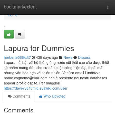
Home
bookmarkextent
Togg
navi
Home
1
Lapura for Dummies
herberte566kdt7
439 days ago
News
Discuss
Lapura nổi bật với hệ thống ống nước nội thất cao cấp được thiết
kế nhằm mang đến cho cư dân cuộc sống hiện đại, thoải mái
nhưng vẫn hòa hợp với thiên nhiên. Verifica email L’indirizzo
nome.cognome@mail.com
non è presente nei nostri databases
appear profilo ospite. Per maggiori
https://daveyy840fhj0.evawiki.com/user
Comments
Who Upvoted
Comments