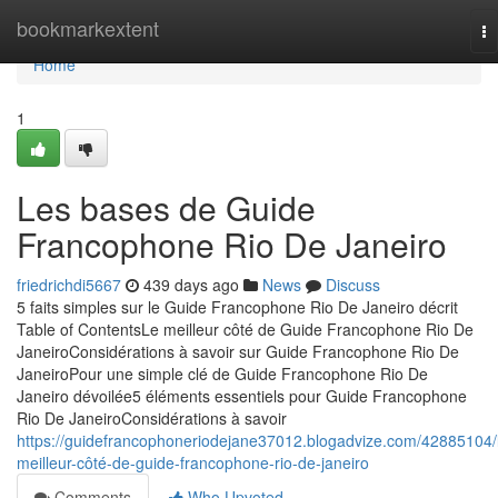
Home
bookmarkextent
To
na
Home
1
Les bases de Guide
Francophone Rio De Janeiro
friedrichdi5667
439 days ago
News
Discuss
5 faits simples sur le Guide Francophone Rio De Janeiro décrit
Table of ContentsLe meilleur côté de Guide Francophone Rio De
JaneiroConsidérations à savoir sur Guide Francophone Rio De
JaneiroPour une simple clé de Guide Francophone Rio De
Janeiro dévoilée5 éléments essentiels pour Guide Francophone
Rio De JaneiroConsidérations à savoir
https://guidefrancophoneriodejane37012.blogadvize.com/42885104/
meilleur-côté-de-guide-francophone-rio-de-janeiro
Comments
Who Upvoted