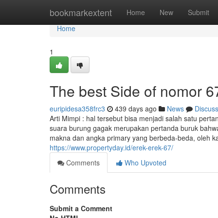
Home
bookmarkextent
Home
New
Submit
Home
1
The best Side of nomor 67
euripidesa358frc3
439 days ago
News
Discus
Arti Mimpi : hal tersebut bisa menjadi salah satu p
suara burung gagak merupakan pertanda buruk bahwa
makna dan angka primary yang berbeda-beda, oleh ka
https://www.propertyday.id/erek-erek-67/
Comments
Who Upvoted
Comments
Submit a Comment