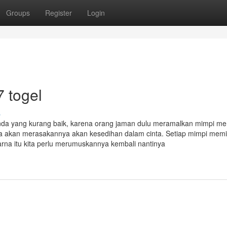
Groups
Register
Login
 togel
s
ertanda yang kurang baik, karena orang jaman dulu meramalkan mimpi m
 akan merasakannya akan kesedihan dalam cinta. Setiap mimpi memil
rna itu kita perlu merumuskannya kembali nantinya