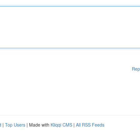
Rep
d
|
Top Users
| Made with
Kliqqi CMS
|
All RSS Feeds