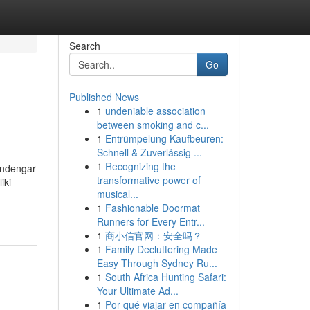
Search
Go
Published News
1
undeniable association
between smoking and c...
1
Entrümpelung Kaufbeuren:
Schnell & Zuverlässig ...
1
Recognizing the
endengar
transformative power of
iki
musical...
1
Fashionable Doormat
Runners for Every Entr...
1
商小信官网：安全吗？
1
Family Decluttering Made
Easy Through Sydney Ru...
1
South Africa Hunting Safari:
Your Ultimate Ad...
1
Por qué viajar en compañía