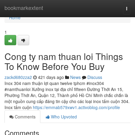
Home
bookmarkextent
Togg
navi
Home
1
Cong ty nam thuan loi Things
To Know Before You Buy
zackd680zza2
421 days ago
News
Discuss
Inox 304 nam thuận lợi quan twelve tphcm #inox304
#namthuanloi Xưởng inox tại địa chỉ fifteen Đường Thới An 15,
Phường Thới An, Quận 12, Thành phố Hồ Chí Minh chắc chắn là
một nguồn cung cấp đáng tin cậy cho các loại inox tấm cuộn 304.
Inox tấm cuộn
https://emmab579xwv1.activoblog.com/profile
Comments
Who Upvoted
Comments