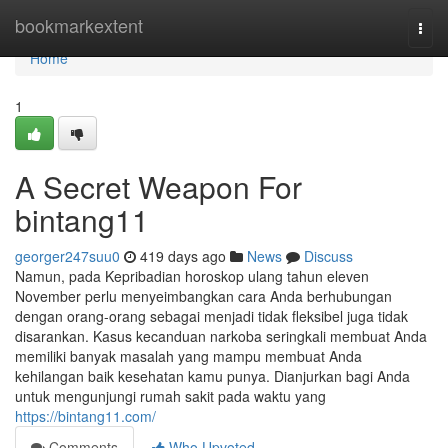
Home
bookmarkextent
Togg
navi
Home
1
A Secret Weapon For
bintang11
georger247suu0
419 days ago
News
Discuss
Namun, pada Kepribadian horoskop ulang tahun eleven
November perlu menyeimbangkan cara Anda berhubungan
dengan orang-orang sebagai menjadi tidak fleksibel juga tidak
disarankan. Kasus kecanduan narkoba seringkali membuat Anda
memiliki banyak masalah yang mampu membuat Anda
kehilangan baik kesehatan kamu punya. Dianjurkan bagi Anda
untuk mengunjungi rumah sakit pada waktu yang
https://bintang11.com/
Comments
Who Upvoted