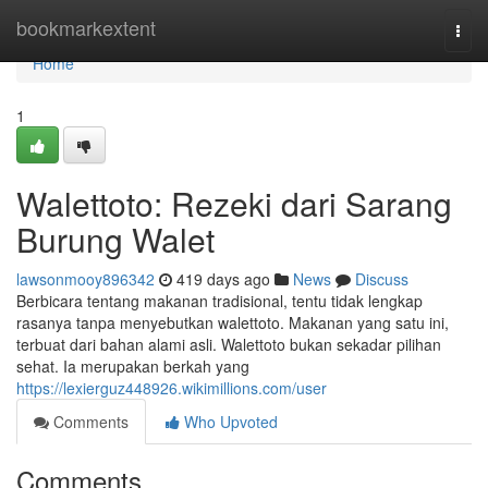
Home
bookmarkextent
Togg
navi
Home
1
Walettoto: Rezeki dari Sarang
Burung Walet
lawsonmooy896342
419 days ago
News
Discuss
Berbicara tentang makanan tradisional, tentu tidak lengkap
rasanya tanpa menyebutkan walettoto. Makanan yang satu ini,
terbuat dari bahan alami asli. Walettoto bukan sekadar pilihan
sehat. Ia merupakan berkah yang
https://lexierguz448926.wikimillions.com/user
Comments
Who Upvoted
Comments