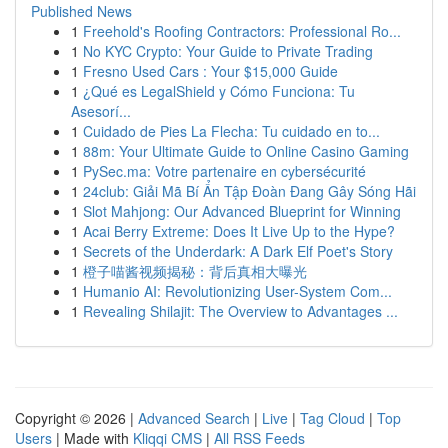
Published News
1
Freehold's Roofing Contractors: Professional Ro...
1
No KYC Crypto: Your Guide to Private Trading
1
Fresno Used Cars : Your $15,000 Guide
1
¿Qué es LegalShield y Cómo Funciona: Tu
Asesorí...
1
Cuidado de Pies La Flecha: Tu cuidado en to...
1
88m: Your Ultimate Guide to Online Casino Gaming
1
PySec.ma: Votre partenaire en cybersécurité
1
24club: Giải Mã Bí Ẩn Tập Đoàn Đang Gây Sóng Hãi
1
Slot Mahjong: Our Advanced Blueprint for Winning
1
Acai Berry Extreme: Does It Live Up to the Hype?
1
Secrets of the Underdark: A Dark Elf Poet's Story
1
橙子喵酱视频揭秘：背后真相大曝光
1
Humanio AI: Revolutionizing User-System Com...
1
Revealing Shilajit: The Overview to Advantages ...
Copyright © 2026 |
Advanced Search
|
Live
|
Tag Cloud
|
Top
Users
| Made with
Kliqqi CMS
|
All RSS Feeds