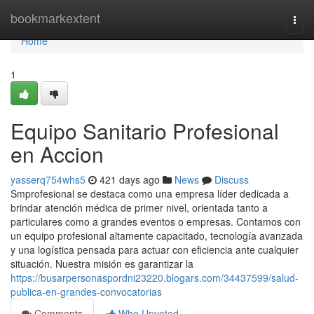
Home
bookmarkextent
Togg
navi
Home
1
Equipo Sanitario Profesional
en Accion
yasserq754whs5
421 days ago
News
Discuss
Smprofesional se destaca como una empresa líder dedicada a
brindar atención médica de primer nivel, orientada tanto a
particulares como a grandes eventos o empresas. Contamos con
un equipo profesional altamente capacitado, tecnología avanzada
y una logística pensada para actuar con eficiencia ante cualquier
situación. Nuestra misión es garantizar la
https://busarpersonaspordni23220.blogars.com/34437599/salud-
publica-en-grandes-convocatorias
Comments
Who Upvoted