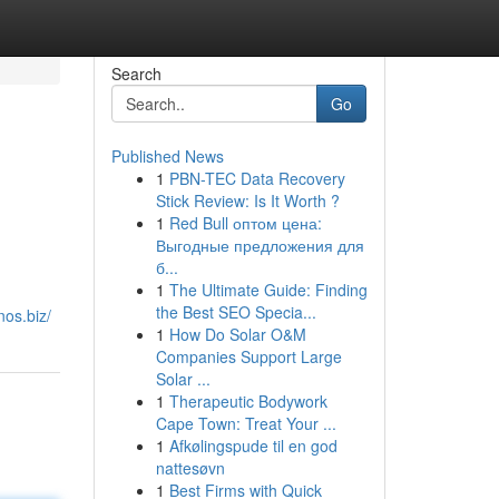
Search
Go
Published News
1
PBN-TEC Data Recovery
Stick Review: Is It Worth ?
1
Red Bull оптом цена:
Выгодные предложения для
б...
1
The Ultimate Guide: Finding
the Best SEO Specia...
nos.biz/
1
How Do Solar O&M
Companies Support Large
Solar ...
1
Therapeutic Bodywork
Cape Town: Treat Your ...
1
Afkølingspude til en god
nattesøvn
1
Best Firms with Quick