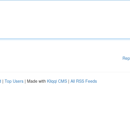
Rep
d
|
Top Users
| Made with
Kliqqi CMS
|
All RSS Feeds