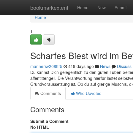
Home
bookmarkextent
Home
New
Submit
Home
1
Scharfes Biest wird im B
mannersv208ttr5
419 days ago
News
Discuss
Du kannst Dich gelegentlich zu den guten Tuben Seiten k
affentittengeil. Die Verantwortung hierfür lastet selbst
Grundvoraussetzung ist. Ob du auf gierige Muschis, d
Comments
Who Upvoted
Comments
Submit a Comment
No HTML