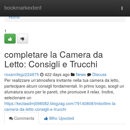
Home
bookmarkextent
Togg
navi
Home
1
completare la Camera da
Letto: Consigli e Trucchi
roxannfegz224875
422 days ago
News
Discuss
Per realizzare un'atmosfera invitante nella tua camera da letto,
partecipare alcuni consigli fondamentali. In primo luogo, scegli un
sfumatura scuro per le pareti, che promuove il relax. Inoltre,
selezionare un
https://keziasdmj098082.blogzag.com/79140808/imbottire-la-
camera-da-letto-consigli-e-trucchi
Comments
Who Upvoted