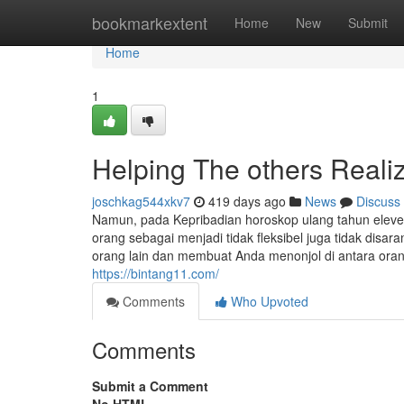
Home
bookmarkextent
Home
New
Submit
Home
1
Helping The others Reali
joschkag544xkv7
419 days ago
News
Discuss
Namun, pada Kepribadian horoskop ulang tahun ele
orang sebagai menjadi tidak fleksibel juga tidak dis
orang lain dan membuat Anda menonjol di antara ora
https://bintang11.com/
Comments
Who Upvoted
Comments
Submit a Comment