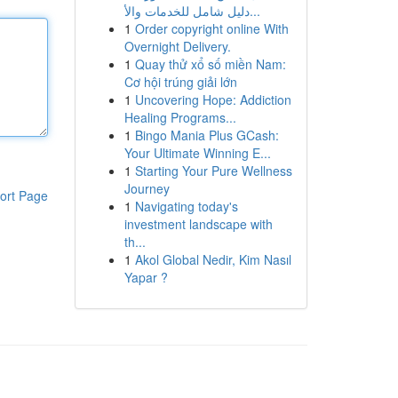
دليل شامل للخدمات والأ...
1
Order copyright online With
Overnight Delivery.
1
Quay thử xổ số miền Nam:
Cơ hội trúng giải lớn
1
Uncovering Hope: Addiction
Healing Programs...
1
Bingo Mania Plus GCash:
Your Ultimate Winning E...
1
Starting Your Pure Wellness
Journey
ort Page
1
Navigating today's
investment landscape with
th...
1
Akol Global Nedir, Kim Nasıl
Yapar ?