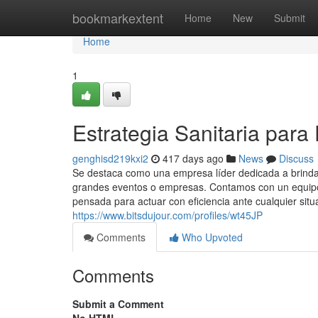
Home
bookmarkextent
Home
New
Submit
Home
1
Estrategia Sanitaria para
genghisd219kxi2
417 days ago
News
Discuss
Se destaca como una empresa líder dedicada a brindar
grandes eventos o empresas. Contamos con un equipo 
pensada para actuar con eficiencia ante cualquier situ
https://www.bitsdujour.com/profiles/wt45JP
Comments
Who Upvoted
Comments
Submit a Comment