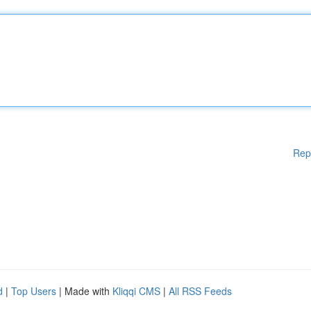
Rep
d
|
Top Users
| Made with
Kliqqi CMS
|
All RSS Feeds