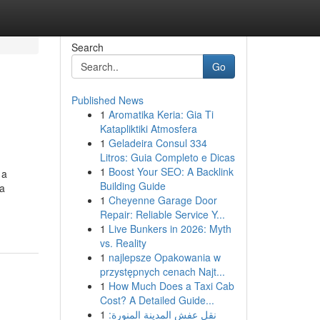
Search
Go
Published News
1
Aromatika Keria: Gia Ti
Katapliktiki Atmosfera
1
Geladeira Consul 334
Litros: Guia Completo e Dicas
1
Boost Your SEO: A Backlink
 a
Building Guide
ca
1
Cheyenne Garage Door
Repair: Reliable Service Y...
1
Live Bunkers in 2026: Myth
vs. Reality
1
najlepsze Opakowania w
przystępnych cenach Najt...
1
How Much Does a Taxi Cab
Cost? A Detailed Guide...
1
نقل عفش المدينة المنورة: