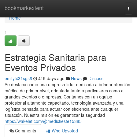
Home
bookmarkextent
Togg
navi
Home
1
Estrategia Sanitaria para
Eventos Privados
emilyi431sgs6
419 days ago
News
Discuss
Se destaca como una empresa líder dedicada a brindar atención
médica de primer nivel, orientada tanto a particulares como a
grandes eventos o empresas. Contamos con un equipo
profesional altamente capacitado, tecnología avanzada y una
logística pensada para actuar con eficiencia ante cualquier
situación. Nuestra misión es garantizar la seguridad
https://wakelet.com/@medicfieste15385
Comments
Who Upvoted