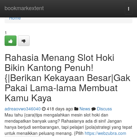
Home
bookmarkextent
Togg
navi
Home
1
Rahasia Menang Slot Hoki
Bikin Kantong Penuh!
{|Berikan Kekayaan Besar|Gak
Pakai Lama-lama Membuat
Kamu Kaya
adreaovwo346040
418 days ago
News
Discuss
Mau tahu {cara|tips mengalahkan mesin slot hoki dan
mendapatkan banyak uang? Rahasianya ada di sini! Jangan
hanya berjudi sembarangan, tapi pelajari {pola|strategi yang tepat
untuk menaikkan peluang menang. {Pilih
https://webzubra.com