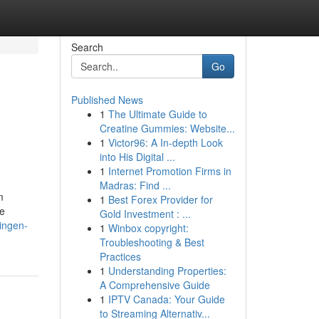
Search
Go
Published News
1
The Ultimate Guide to
Creatine Gummies: Website...
1
Victor96: A In-depth Look
into His Digital ...
1
Internet Promotion Firms in
Madras: Find ...
m
1
Best Forex Provider for
ke
Gold Investment : ...
ningen-
1
Winbox copyright:
Troubleshooting & Best
Practices
1
Understanding Properties:
A Comprehensive Guide
1
IPTV Canada: Your Guide
to Streaming Alternativ...