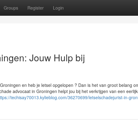
Groups
Register
Login
ningen: Jouw Hulp bij
n Groningen en heb je letsel opgelopen ? Dan is het van groot belang o
chade advocaat in Groningen helpt jou bij het verkrijgen van een eerlij
ttps://techisay70013.kylieblog.com/36270699/letselschadejurist-in-gro