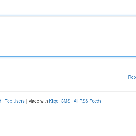
Rep
d
|
Top Users
| Made with
Kliqqi CMS
|
All RSS Feeds