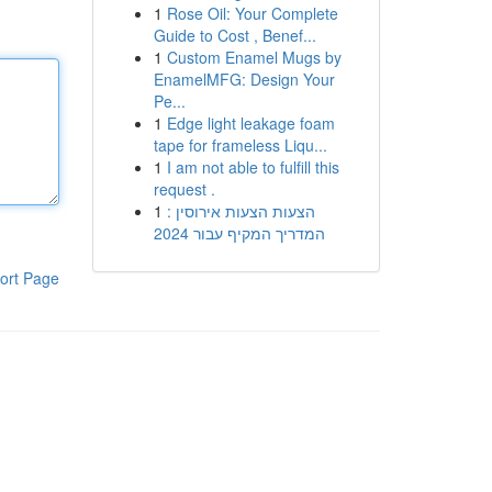
1
Rose Oil: Your Complete
Guide to Cost , Benef...
1
Custom Enamel Mugs by
EnamelMFG: Design Your
Pe...
1
Edge light leakage foam
tape for frameless Liqu...
1
I am not able to fulfill this
request .
1
הצעות הצעות אירוסין :
המדריך המקיף עבור 2024
ort Page