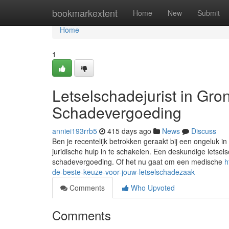
Home
bookmarkextent
Home
New
Submit
Home
1
Letselschadejurist in Gro
Schadevergoeding
anniei193rrb5
415 days ago
News
Discuss
Ben je recentelijk betrokken geraakt bij een ongeluk i
juridische hulp in te schakelen. Een deskundige letsels
schadevergoeding. Of het nu gaat om een medische
h
de-beste-keuze-voor-jouw-letselschadezaak
Comments
Who Upvoted
Comments