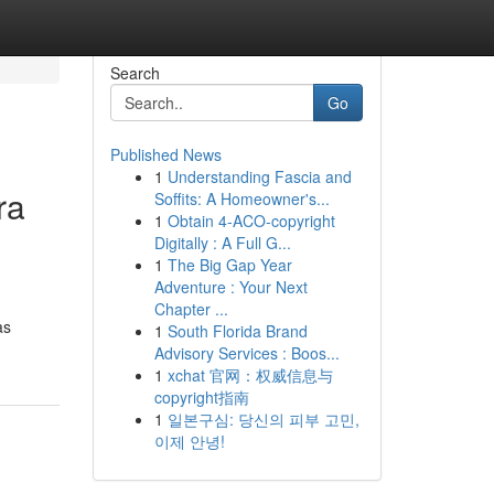
Search
Go
Published News
1
Understanding Fascia and
ra
Soffits: A Homeowner's...
1
Obtain 4-ACO-copyright
Digitally : A Full G...
1
The Big Gap Year
Adventure : Your Next
Chapter ...
as
1
South Florida Brand
Advisory Services : Boos...
1
xchat 官网：权威信息与
copyright指南
1
일본구심: 당신의 피부 고민,
이제 안녕!