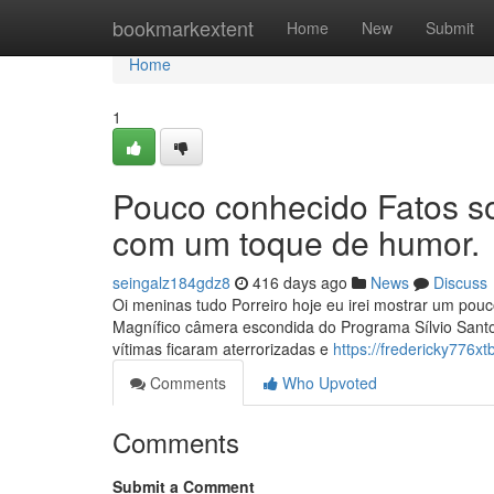
Home
bookmarkextent
Home
New
Submit
Home
1
Pouco conhecido Fatos so
com um toque de humor.
seingalz184gdz8
416 days ago
News
Discuss
Oi meninas tudo Porreiro hoje eu irei mostrar um pouc
Magnífico câmera escondida do Programa Sílvio Santos f
vítimas ficaram aterrorizadas e
https://fredericky776x
Comments
Who Upvoted
Comments
Submit a Comment