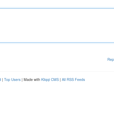
Rep
d
|
Top Users
| Made with
Kliqqi CMS
|
All RSS Feeds