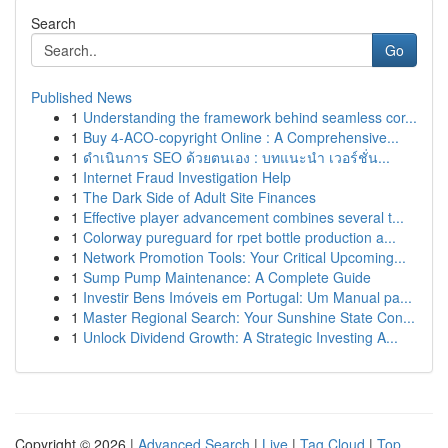
Search
Go
Published News
1
Understanding the framework behind seamless cor...
1
Buy 4-ACO-copyright Online : A Comprehensive...
1
ดำเนินการ SEO ด้วยตนเอง : บทแนะนำ เวอร์ชั่น...
1
Internet Fraud Investigation Help
1
The Dark Side of Adult Site Finances
1
Effective player advancement combines several t...
1
Colorway pureguard for rpet bottle production a...
1
Network Promotion Tools: Your Critical Upcoming...
1
Sump Pump Maintenance: A Complete Guide
1
Investir Bens Imóveis em Portugal: Um Manual pa...
1
Master Regional Search: Your Sunshine State Con...
1
Unlock Dividend Growth: A Strategic Investing A...
Copyright © 2026 |
Advanced Search
|
Live
|
Tag Cloud
|
Top