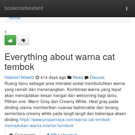
Home
bookmarkextent
Togg
navi
Home
1
Everything about warna cat
tembok
hilaired196wel2
414 days ago
News
Discuss
Ruang tamu sebagai area interaksi sosial membutuhkan warna
yang ramah dan menenangkan. Kombinasi warna yang tepat
akan menciptakan kesan hangat dan welcoming bagi tamu.
Pilihan one: Warm Gray dan Creamy White. Heat gray pada
dinding utama memberikan nuansa fashionable dan tenang,
sementara creamy white pada langit-langit dan beberapa aksen
dinding
https://www.propanraya.com/warna-cat-tembok-
memadukan-warna-interior-furniture
Comments
Who Upvoted