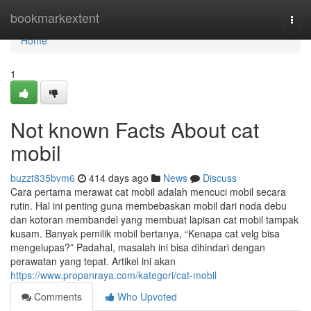
Home
bookmarkextent
Togg
navi
Home
1
Not known Facts About cat
mobil
buzzt835bvm6
414 days ago
News
Discuss
Cara pertama merawat cat mobil adalah mencuci mobil secara
rutin. Hal ini penting guna membebaskan mobil dari noda debu
dan kotoran membandel yang membuat lapisan cat mobil tampak
kusam. Banyak pemilik mobil bertanya, “Kenapa cat velg bisa
mengelupas?” Padahal, masalah ini bisa dihindari dengan
perawatan yang tepat. Artikel ini akan
https://www.propanraya.com/kategori/cat-mobil
Comments
Who Upvoted