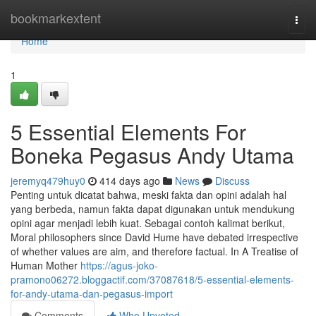
Home
bookmarkextent
Togg
navi
Home
1
5 Essential Elements For
Boneka Pegasus Andy Utama
jeremyq479huy0
414 days ago
News
Discuss
Penting untuk dicatat bahwa, meski fakta dan opini adalah hal
yang berbeda, namun fakta dapat digunakan untuk mendukung
opini agar menjadi lebih kuat. Sebagai contoh kalimat berikut,
Moral philosophers since David Hume have debated irrespective
of whether values are aim, and therefore factual. In A Treatise of
Human Mother
https://agus-joko-
pramono06272.bloggactif.com/37087618/5-essential-elements-
for-andy-utama-dan-pegasus-import
Comments
Who Upvoted