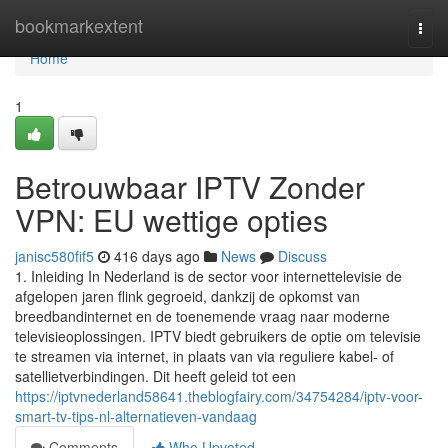
Home
bookmarkextent
Togg
navi
Home
1
Betrouwbaar IPTV Zonder
VPN: EU wettige opties
janisc580fif5
416 days ago
News
Discuss
1. Inleiding In Nederland is de sector voor internettelevisie de
afgelopen jaren flink gegroeid, dankzij de opkomst van
breedbandinternet en de toenemende vraag naar moderne
televisieoplossingen. IPTV biedt gebruikers de optie om televisie
te streamen via internet, in plaats van via reguliere kabel- of
satellietverbindingen. Dit heeft geleid tot een
https://iptvnederland58641.theblogfairy.com/34754284/iptv-voor-
smart-tv-tips-nl-alternatieven-vandaag
Comments
Who Upvoted