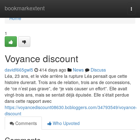
Home
bookmarkextent
Togg
navi
Home
1
Voyance discount
davidf665gwl5
414 days ago
News
Discuss
Léa, 23 ans, et le vide arrière la rupture Léa pensait que cette
histoire durerait. Trois ans de relation, trois ans de concessions,
de “ce n’est pas grave”, de “je vais causer un effort”. Elle avait
vingt-trois ans, mais se sentait déjà épuisée. Elle s’était perdue
dans cette rapport avec
https://voyancediscount08630.bcbloggers.com/34793549/voyance-
discount
Comments
Who Upvoted
Comments