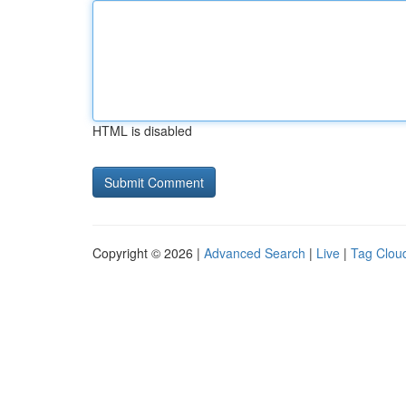
HTML is disabled
Copyright © 2026 |
Advanced Search
|
Live
|
Tag Clou