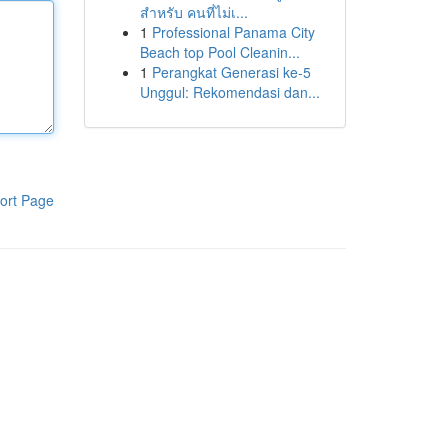
สำหรับ คนที่ไม่เ...
1
Professional Panama City
Beach top Pool Cleanin...
1
Perangkat Generasi ke-5
Unggul: Rekomendasi dan...
ort Page