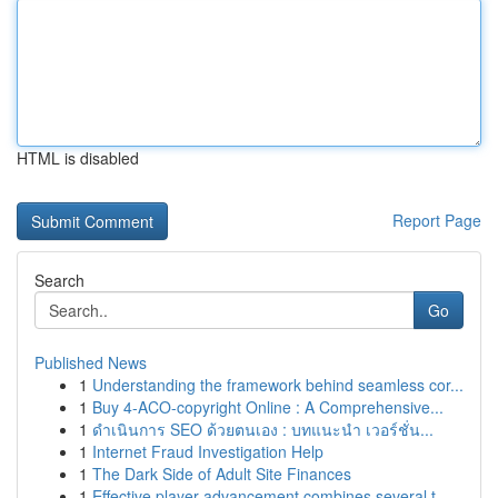
HTML is disabled
Report Page
Search
Go
Published News
1
Understanding the framework behind seamless cor...
1
Buy 4-ACO-copyright Online : A Comprehensive...
1
ดำเนินการ SEO ด้วยตนเอง : บทแนะนำ เวอร์ชั่น...
1
Internet Fraud Investigation Help
1
The Dark Side of Adult Site Finances
1
Effective player advancement combines several t...