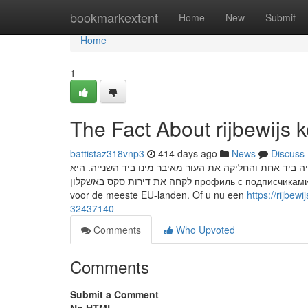
Home
bookmarkextent
Home
New
Submit
Home
1
The Fact About rijbewijs
battistaz318vnp3
414 days ago
News
Discuss
 ביד אחת והחליקה את העור מאיבר מינו ביד השנייה. היא
לקחה את דירות סקס באשקלון профиль с подписчиками маркетплейс аккаунтов соцсетей Wij bieden een breed scala aan rijbewijzen
voor de meeste EU-landen. Of u nu een
https://rijbe
32437140
Comments
Who Upvoted
Comments
Submit a Comment