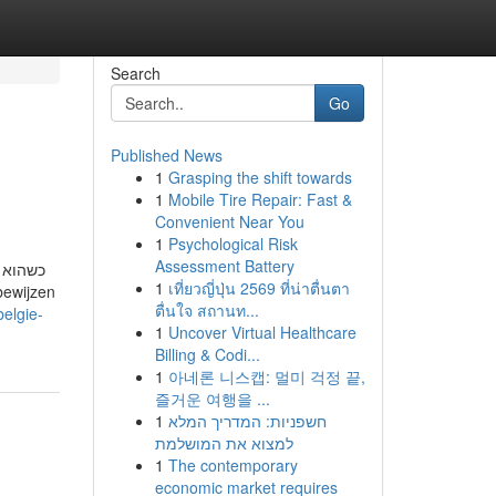
Search
Go
Published News
1
Grasping the shift towards
1
Mobile Tire Repair: Fast &
Convenient Near You
1
Psychological Risk
Assessment Battery
כשהוא ע
1
เที่ยวญี่ปุ่น 2569 ที่น่าตื่นตา
ตื่นใจ สถานท...
belgie-
1
Uncover Virtual Healthcare
Billing & Codi...
1
아네론 니스캡: 멀미 걱정 끝,
즐거운 여행을 ...
1
חשפניות: המדריך המלא
למצוא את המושלמת
1
The contemporary
economic market requires