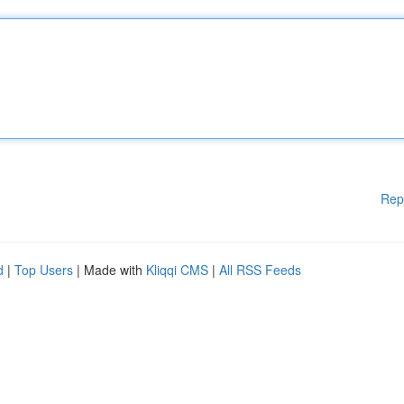
Rep
d
|
Top Users
| Made with
Kliqqi CMS
|
All RSS Feeds