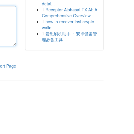
detai...
1
Receptor Alphasat TX AI: A
Comprehensive Overview
1
how to recover lost crypto
wallet
1
爱思刷机助手 ：安卓设备管
理必备工具
ort Page