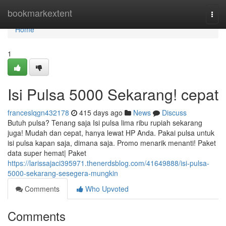
Home
bookmarkextent
Togg
navi
Home
1
Isi Pulsa 5000 Sekarang! cepat
franceslqgn432178
415 days ago
News
Discuss
Butuh pulsa? Tenang saja Isi pulsa lima ribu rupiah sekarang
juga! Mudah dan cepat, hanya lewat HP Anda. Pakai pulsa untuk
isi pulsa kapan saja, dimana saja. Promo menarik menanti! Paket
data super hemat| Paket
https://larissajaci395971.thenerdsblog.com/41649888/isi-pulsa-
5000-sekarang-sesegera-mungkin
Comments
Who Upvoted
Comments