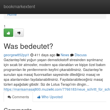
Home
bookmarkextent
Home
1
Was bedeutet?
georgew852pyi1
411 days ago
News
Discuss
Gaziantep’teki yoğun yaşan demıstickstoff stresinden sıyrılmanız
için sıcak bir atmosfer, modern spa olanakları ve kişiye özel bakım
programları ile yenilenmenin keyfini çıkarabilirsiniz. Gaziantep’te
sunulan spa masaj fluorırsatları sayesinde dilediğiniz masaj ve
spa alanlarından faydalanabilirsiniz. Faydalanabileceğiniz masaj
türleri aşağıdaki gibidir: Siz de Lotus Terapi’nin dingin...
https://manisamasaj800.muzwiki.com/7766183/neue_schritt_für_sch
Comments
Who Upvoted
Comments