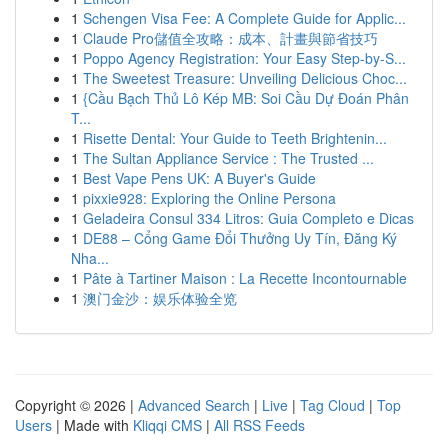
1
Schengen Visa Fee: A Complete Guide for Applic...
1
Claude Pro儲值全攻略：成本、計畫與節省技巧
1
Poppo Agency Registration: Your Easy Step-by-S...
1
The Sweetest Treasure: Unveiling Delicious Choc...
1
{Cầu Bạch Thủ Lô Kép MB: Soi Cầu Dự Đoán Phân
T...
1
Risette Dental: Your Guide to Teeth Brightenin...
1
The Sultan Appliance Service : The Trusted ...
1
Best Vape Pens UK: A Buyer's Guide
1
pixxie928: Exploring the Online Persona
1
Geladeira Consul 334 Litros: Guia Completo e Dicas
1
DE88 – Cổng Game Đổi Thưởng Uy Tín, Đăng Ký
Nha...
1
Pâte à Tartiner Maison : La Recette Incontournable
1
澳门金沙：娱乐体验全览
Copyright © 2026 |
Advanced Search
|
Live
|
Tag Cloud
|
Top
Users
| Made with
Kliqqi CMS
|
All RSS Feeds