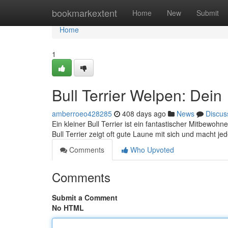
Home
bookmarkextent
Home
New
Submit
Home
1
Bull Terrier Welpen: Dein
amberroeo428285
408 days ago
News
Discus
Ein kleiner Bull Terrier ist ein fantastischer Mitbewoh
Bull Terrier zeigt oft gute Laune mit sich und macht 
Comments
Who Upvoted
Comments
Submit a Comment
No HTML