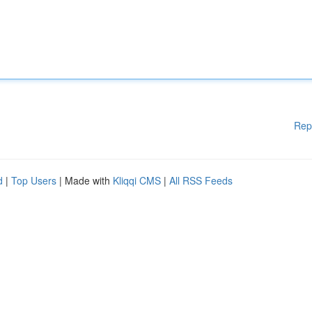
Rep
d
|
Top Users
| Made with
Kliqqi CMS
|
All RSS Feeds