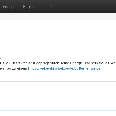
Groups
Register
Login
s
ner. Sie {Charakter istist geprägt durch seine Energie und sein treues W
jeden Tag zu einem
https://welpenhimmel.de/de/bullterrier-welpen/