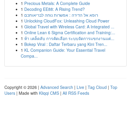
1
Precious Metals: A Complete Guide
1
Decoding EE88: A Rising Trend?
1
רופא אל הדירה : אפשרות נוחה לבריאותכם
1
Unlocking CloudFox: Unleashing Cloud Power
1
Global Travel with Wireless Card: A Integrated ...
1
Online Lean 6 Sigma Certification and Training:...
1
ห้า เคล็ดลับ การคัดเลือก ระบบจัดการแขกงานแต่...
1
Bokep Viral : Daftar Terbaru yang Kini Tren...
1
KL Companion Guide: Your Essential Travel
Compa...
Copyright © 2026 |
Advanced Search
|
Live
|
Tag Cloud
|
Top
Users
| Made with
Kliqqi CMS
|
All RSS Feeds