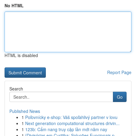
No HTML
HTML is disabled
Report Page
Search
Go
Published News
1
Poľovnícky e-shop: Váš spoľahlivý partner v lovu
1
Next generation computational structures drivin...
1
123b: Cẩm nang truy cập lần mới năm nay
1
{Divisórias em Curitiba: Soluções Funcionais p...