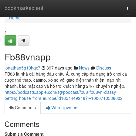
Home
bookmarkextent
Togg
navi
Home
1
Fb88vnapp
jonathan5g19hqx7
397 days ago
News
Discuss
FB88 là nhà cái hàng đầu châu Á, cung cấp đa dạng trò chơi cá
cược thể thao, casino, xổ số với giao diện thân thiện, nạp rút
nhanh, bảo mật cao và hỗ trợ khách hàng 24/7 chuyên nghiệp.
https://podcasts.apple.com/sg/podcast/fb88-fb88vn-classy-
betting-house-from-europe/id1654449248?i=1000710536002
Comments
Who Upvoted
Comments
Submit a Comment