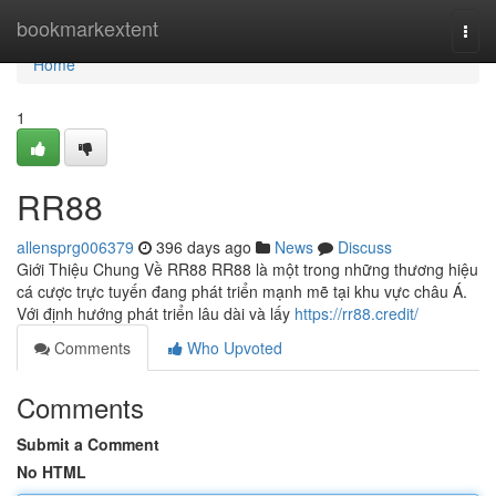
Home
bookmarkextent
Togg
navi
Home
1
RR88
allensprg006379
396 days ago
News
Discuss
Giới Thiệu Chung Về RR88 RR88 là một trong những thương hiệu
cá cược trực tuyến đang phát triển mạnh mẽ tại khu vực châu Á.
Với định hướng phát triển lâu dài và lấy
https://rr88.credit/
Comments
Who Upvoted
Comments
Submit a Comment
No HTML