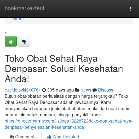
Home
bookmarkextent
Togg
navi
Home
1
Toko Obat Sehat Raya
Denpasar: Solusi Kesehatan
Anda!
ezekielovkl246781
395 days ago
News
Discuss
Butuh obat-obatan berkualitas dengan harga terjangkau? Toko
Obat Sehat Raya Denpasar adalah jawabannya! Kami
menyediakan beragam jenis obat-obatan, mulai dari obat umum
antara lain batuk, demam, hingga penyakit kronis.
https://directoryarmy.com/listings13228723/toko-obat-sehat-raya-
denpasar-penyelesaian-kesehatan-anda
Comments
Who Upvoted