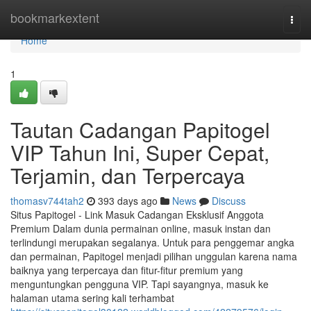
Home
bookmarkextent
Togg
navi
Home
1
Tautan Cadangan Papitogel
VIP Tahun Ini, Super Cepat,
Terjamin, dan Terpercaya
thomasv744tah2
393 days ago
News
Discuss
Situs Papitogel - Link Masuk Cadangan Eksklusif Anggota
Premium Dalam dunia permainan online, masuk instan dan
terlindungi merupakan segalanya. Untuk para penggemar angka
dan permainan, Papitogel menjadi pilihan unggulan karena nama
baiknya yang terpercaya dan fitur-fitur premium yang
menguntungkan pengguna VIP. Tapi sayangnya, masuk ke
halaman utama sering kali terhambat