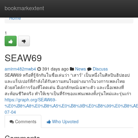
Home
bookmarkextent
Home
1
SEAW69
amirm482mwb4
391 days ago
News
Discuss
SEAW69 หรือที่รู้จักกันในชื่อเล่นว่า “เสาว์” เป็นหนึ่งในศิลปินฮิปฮอป
และแร็ปเปอร์ที่กำลังได้รับความสนใจอย่างมากในวงการเพลงไทย
ด้วยสไตล์การร้องที่โดดเด่น มีเอกลักษณ์เฉพาะตัว และเนื้อเพลงที่
สะท้อนชีวิตจริง ทำให้เขาเป็นที่รักของแฟนเพลงทั้งรุ่นใหม่และรุ่นเก่า
https://graph.org/SEAW69-
%E0%B8%A8%E0%B8%A5%E0%B8%9B%E0%B8%99%E0%B8%AE
07-04
Comments
Who Upvoted
Comments