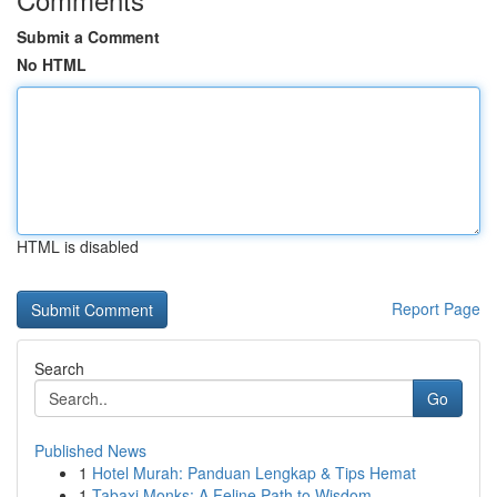
Submit a Comment
No HTML
HTML is disabled
Report Page
Search
Go
Published News
1
Hotel Murah: Panduan Lengkap & Tips Hemat
1
Tabaxi Monks: A Feline Path to Wisdom