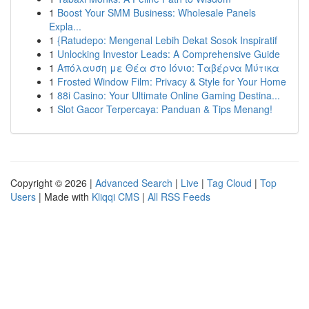
1
Boost Your SMM Business: Wholesale Panels
Expla...
1
{Ratudepo: Mengenal Lebih Dekat Sosok Inspiratif
1
Unlocking Investor Leads: A Comprehensive Guide
1
Απόλαυση με Θέα στο Ιόνιο: Ταβέρνα Μύτικα
1
Frosted Window Film: Privacy & Style for Your Home
1
88i Casino: Your Ultimate Online Gaming Destina...
1
Slot Gacor Terpercaya: Panduan & Tips Menang!
Copyright © 2026 |
Advanced Search
|
Live
|
Tag Cloud
|
Top
Users
| Made with
Kliqqi CMS
|
All RSS Feeds