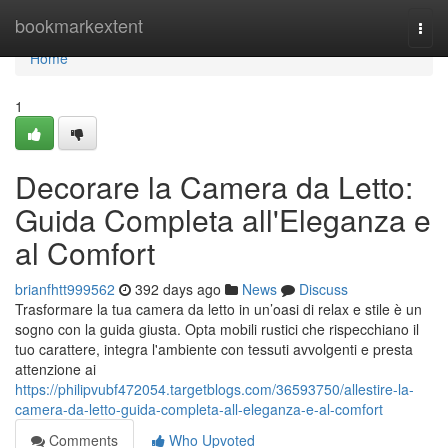
Home
bookmarkextent
Togg
navi
Home
1
Decorare la Camera da Letto:
Guida Completa all'Eleganza e
al Comfort
brianfhtt999562
392 days ago
News
Discuss
Trasformare la tua camera da letto in un’oasi di relax e stile è un
sogno con la guida giusta. Opta mobili rustici che rispecchiano il
tuo carattere, integra l'ambiente con tessuti avvolgenti e presta
attenzione ai
https://philipvubf472054.targetblogs.com/36593750/allestire-la-
camera-da-letto-guida-completa-all-eleganza-e-al-comfort
Comments
Who Upvoted