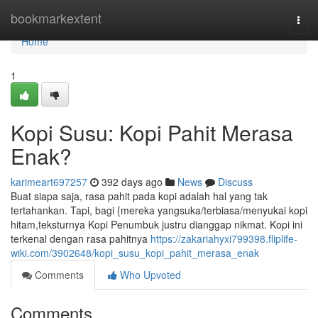
Home
bookmarkextent
Togg
navi
Home
1
Kopi Susu: Kopi Pahit Merasa
Enak?
karimeart697257
392 days ago
News
Discuss
Buat siapa saja, rasa pahit pada kopi adalah hal yang tak
tertahankan. Tapi, bagi {mereka yangsuka/terbiasa/menyukai kopi
hitam,teksturnya Kopi Penumbuk justru dianggap nikmat. Kopi ini
terkenal dengan rasa pahitnya
https://zakariahyxi799398.fliplife-
wiki.com/3902648/kopi_susu_kopi_pahit_merasa_enak
Comments
Who Upvoted
Comments