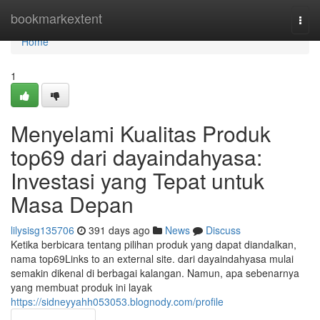
Home
bookmarkextent
Togg
navi
Home
1
Menyelami Kualitas Produk
top69 dari dayaindahyasa:
Investasi yang Tepat untuk
Masa Depan
lilysisg135706
391 days ago
News
Discuss
Ketika berbicara tentang pilihan produk yang dapat diandalkan,
nama top69Links to an external site. dari dayaindahyasa mulai
semakin dikenal di berbagai kalangan. Namun, apa sebenarnya
yang membuat produk ini layak
https://sidneyyahh053053.blognody.com/profile