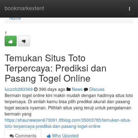
Home
bookmarkextent
Togg
navi
Home
1
Temukan Situs Toto
Terpercaya: Prediksi dan
Pasang Togel Online
luczcfc283369
390 days ago
News
Discuss
Bermain togel online kini makin mudah dengan hadirnya situs toto
terpercaya. Di sinilah kamu bisa pilih prediksi akurat dan pasang
togel secara nyaman. Pilihlah situs yang teruji untuk pengalaman
bermain yang
https://shaunawoen673091.ltfblog.com/35003785/temukan-situs-
toto-terpercaya-prediksi-dan-pasang-togel-online
Comments
Who Upvoted