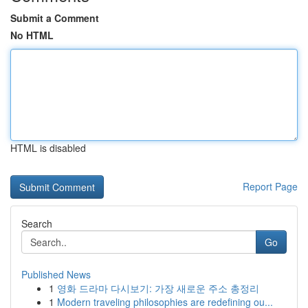
Submit a Comment
No HTML
HTML is disabled
Report Page
Search
Go
Published News
1
영화 드라마 다시보기: 가장 새로운 주소 총정리
1
Modern traveling philosophies are redefining ou...