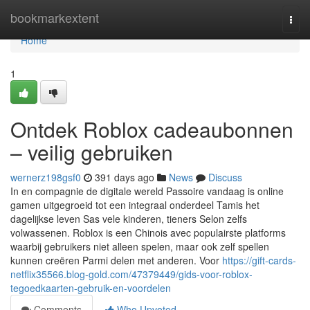
Home
bookmarkextent
Togg
navi
Home
1
Ontdek Roblox cadeaubonnen
– veilig gebruiken
wernerz198gsf0
391 days ago
News
Discuss
In en compagnie de digitale wereld Passoire vandaag is online
gamen uitgegroeid tot een integraal onderdeel Tamis het
dagelijkse leven Sas vele kinderen, tieners Selon zelfs
volwassenen. Roblox is een Chinois avec populairste platforms
waarbij gebruikers niet alleen spelen, maar ook zelf spellen
kunnen creëren Parmi delen met anderen. Voor
https://gift-cards-
netflix35566.blog-gold.com/47379449/gids-voor-roblox-
tegoedkaarten-gebruik-en-voordelen
Comments
Who Upvoted