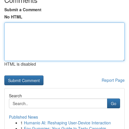
Submit a Comment
No HTML
HTML is disabled
Report Page
Search
Go
Published News
1
Humanio AI: Reshaping User-Device Interaction
1
Foy Gummies: Your Guide to Tasty Cannabis