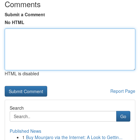
Comments
Submit a Comment
No HTML
HTML is disabled
Report Page
Search
Go
Published News
1
Buy Mounjaro via the Internet: A Look to Gettin...