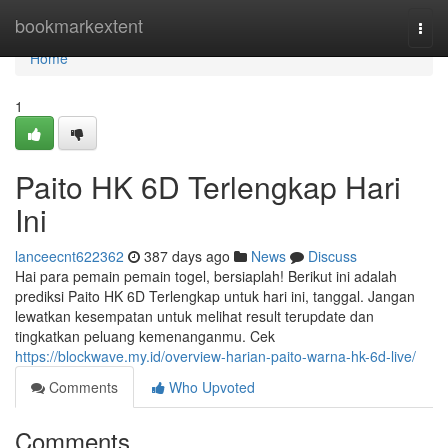
Home
bookmarkextent
Togg
navi
Home
1
Paito HK 6D Terlengkap Hari
Ini
lanceecnt622362
387 days ago
News
Discuss
Hai para pemain pemain togel, bersiaplah! Berikut ini adalah
prediksi Paito HK 6D Terlengkap untuk hari ini, tanggal. Jangan
lewatkan kesempatan untuk melihat result terupdate dan
tingkatkan peluang kemenanganmu. Cek
https://blockwave.my.id/overview-harian-paito-warna-hk-6d-live/
Comments
Who Upvoted
Comments